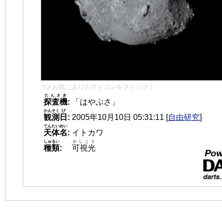
👈 お気に入りのアイコンをクリック！
たんさき
探査機
:
「はやぶさ」
かんそく
び
観測
日
:
2005年10月10日 05:31:11
[
自由研究
]
てんたいめい
天体名
:
イトカワ
しゅるい
かしこう
種類
:
可視光