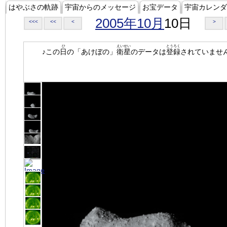
はやぶさの軌跡
宇宙からのメッセージ
お宝データ
宇宙カレンダ
2005年10月
10日
<<<
<<
<
>
ひ
えいせい
とうろく
♪この
日
の「あけぼの」
衛星
のデータは
登録
されていませ