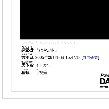
👈 お気に入りのアイコンをクリック！
たんさき
探査機
:
「はやぶさ」
かんそく
び
観測
日
:
2005年09月18日 15:47:18
[
自由研究
]
てんたいめい
天体名
:
イトカワ
しゅるい
かしこう
種類
:
可視光