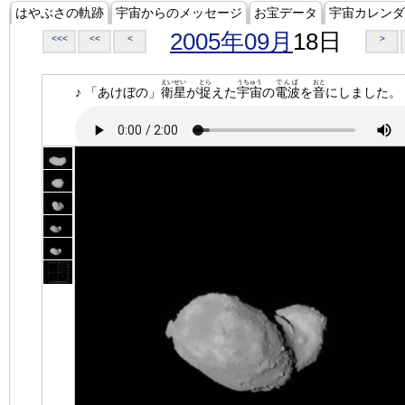
はやぶさの軌跡
宇宙からのメッセージ
お宝データ
宇宙カレンダ
2005年09月
18日
<<<
<<
<
>
えいせい
とら
うちゅう
でんぱ
おと
♪ 「あけぼの」
衛星
が
捉
えた
宇宙
の
電波
を
音
にしました。