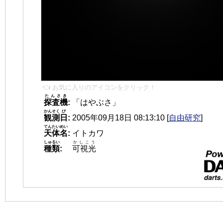
👈 お気に入りのアイコンをクリック！
たんさき
探査機
:
「はやぶさ」
かんそく
び
観測
日
:
2005年09月18日 08:13:10
[
自由研究
]
てんたいめい
天体名
:
イトカワ
しゅるい
かしこう
種類
:
可視光