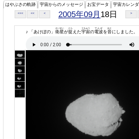
はやぶさの軌跡
宇宙からのメッセージ
お宝データ
宇宙カレンダ
2005年09月
18日
<<<
<<
<
>
えいせい
とら
うちゅう
でんぱ
おと
♪ 「あけぼの」
衛星
が
捉
えた
宇宙
の
電波
を
音
にしました。