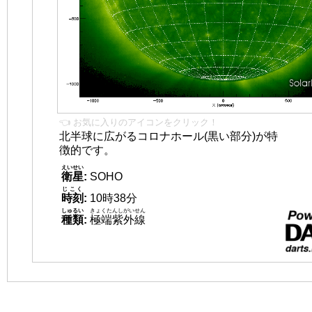
👈 お気に入りのアイコンをクリック！
北半球に広がるコロナホール(黒い部分)が特
徴的です。
えいせい
衛星
:
SOHO
じこく
時刻
:
10時38分
しゅるい
きょくたんしがいせん
種類
:
極端紫外線