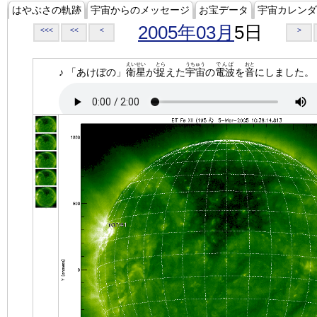
はやぶさの軌跡
宇宙からのメッセージ
お宝データ
宇宙カレンダ
2005年03月
5日
<<<
<<
<
>
えいせい
とら
うちゅう
でんぱ
おと
♪ 「あけぼの」
衛星
が
捉
えた
宇宙
の
電波
を
音
にしました。