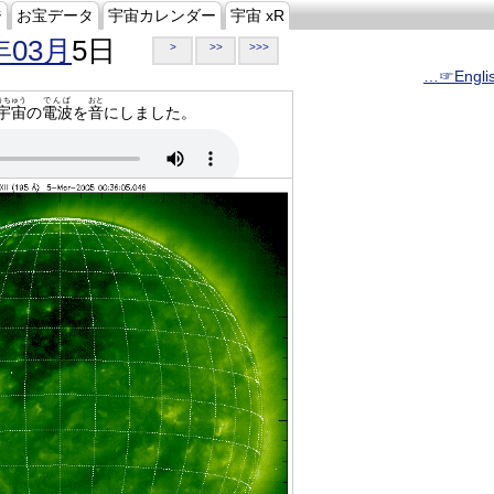
ジ
お宝データ
宇宙カレンダー
宇宙 xR
年03月
5日
>
>>
>>>
…☞Engli
うちゅう
でんぱ
おと
宇宙
の
電波
を
音
にしました。