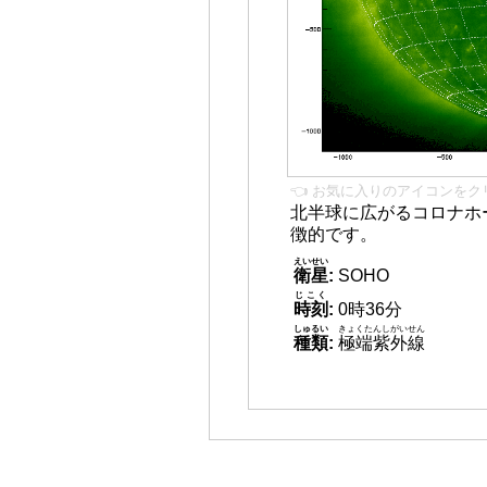
👈 お気に入りのアイコンをク
北半球に広がるコロナホー
徴的です。
えいせい
衛星
:
SOHO
じこく
時刻
:
0時36分
しゅるい
きょくたんしがいせん
種類
:
極端紫外線