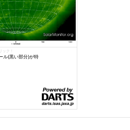
リック！
ル(黒い部分)が特