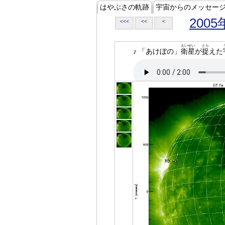
はやぶさの軌跡
宇宙からのメッセー
2005
<<<
<<
<
えいせい
とら
♪ 「あけぼの」
衛星
が
捉
えた