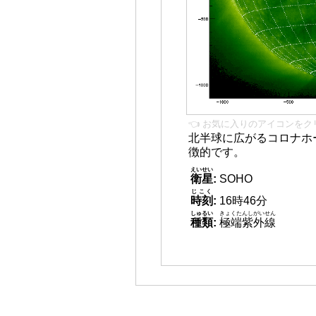
👈 お気に入りのアイコンをク
北半球に広がるコロナホー
徴的です。
えいせい
衛星
:
SOHO
じこく
時刻
:
16時46分
しゅるい
きょくたんしがいせん
種類
:
極端紫外線