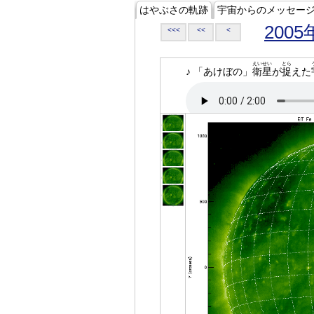
はやぶさの軌跡
宇宙からのメッセー
2005
<<<
<<
<
えいせい
とら
♪ 「あけぼの」
衛星
が
捉
えた