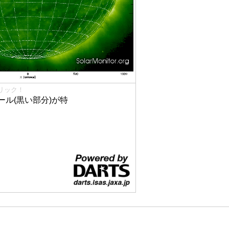
リック！
ル(黒い部分)が特