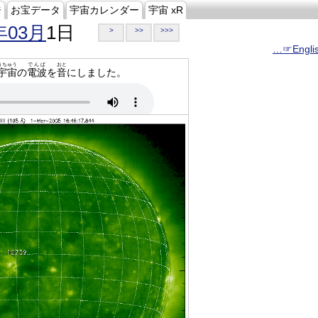
ジ
お宝データ
宇宙カレンダー
宇宙 xR
年03月
1日
>
>>
>>>
…☞Engli
うちゅう
でんぱ
おと
宇宙
の
電波
を
音
にしました。