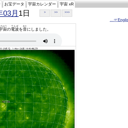
ジ
お宝データ
宇宙カレンダー
宇宙 xR
年03月
1日
>
>>
>>>
…☞Engli
うちゅう
でんぱ
おと
宇宙
の
電波
を
音
にしました。