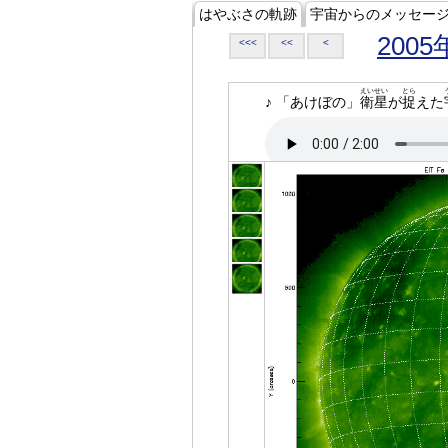
はやぶさの軌跡
宇宙からのメッセー
2005
<<<
<<
<
えいせい
とら
♪ 「あけぼの」
衛星
が
捉
えた