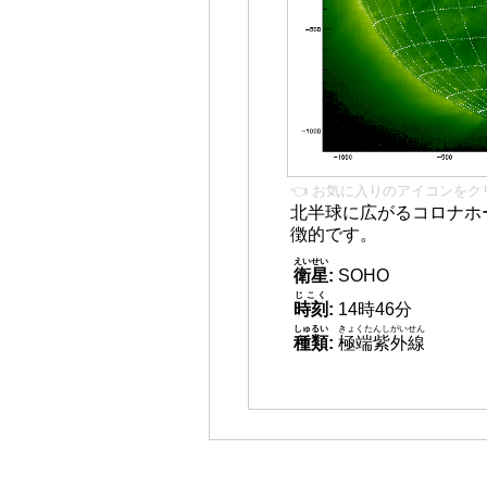
👈 お気に入りのアイコンをク
北半球に広がるコロナホー
徴的です。
えいせい
衛星
:
SOHO
じこく
時刻
:
14時46分
しゅるい
きょくたんしがいせん
種類
:
極端紫外線