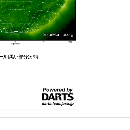
リック！
ル(黒い部分)が特