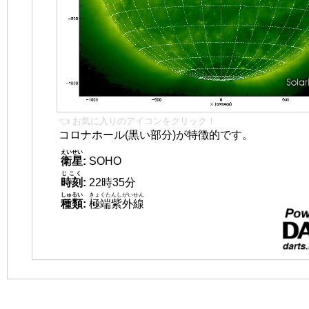
👈 お気に入りのアイコンをクリック！
コロナホール(黒い部分)が特徴的です。
えいせい
衛星
:
SOHO
じこく
時刻
:
22時35分
しゅるい
きょくたんしがいせん
種類
:
極端紫外線