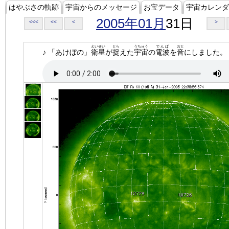
はやぶさの軌跡
宇宙からのメッセージ
お宝データ
宇宙カレンダ
2005年01月
31日
<<<
<<
<
>
えいせい
とら
うちゅう
でんぱ
おと
♪ 「あけぼの」
衛星
が
捉
えた
宇宙
の
電波
を
音
にしました。