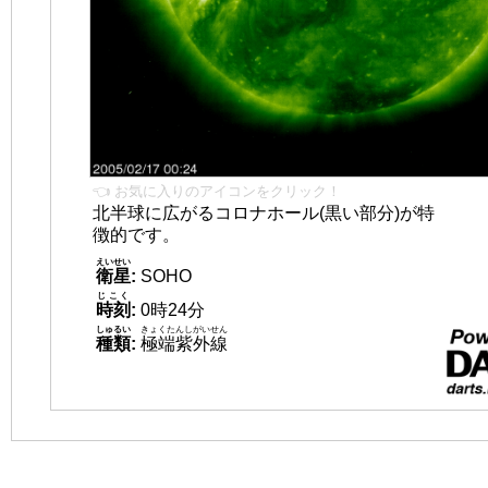
👈 お気に入りのアイコンをクリック！
北半球に広がるコロナホール(黒い部分)が特
徴的です。
えいせい
衛星
:
SOHO
じこく
時刻
:
0時24分
しゅるい
きょくたんしがいせん
種類
:
極端紫外線