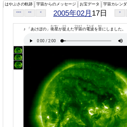
はやぶさの軌跡
宇宙からのメッセージ
お宝データ
宇宙カレンダ
2005年02月
17日
<<<
<<
<
>
えいせい
とら
うちゅう
でんぱ
おと
♪ 「あけぼの」
衛星
が
捉
えた
宇宙
の
電波
を
音
にしました。