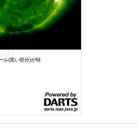
リック！
ル(黒い部分)が特