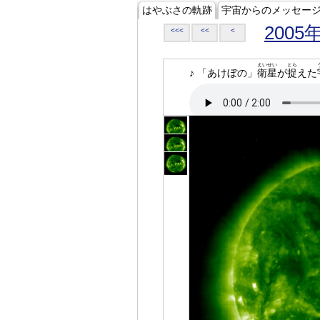
はやぶさの軌跡
宇宙からのメッセー
2005
<<<
<<
<
えいせい
とら
♪ 「あけぼの」
衛星
が
捉
えた