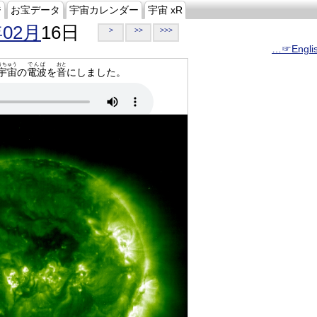
ジ
お宝データ
宇宙カレンダー
宇宙 xR
年02月
16日
>
>>
>>>
…☞Engli
うちゅう
でんぱ
おと
宇宙
の
電波
を
音
にしました。