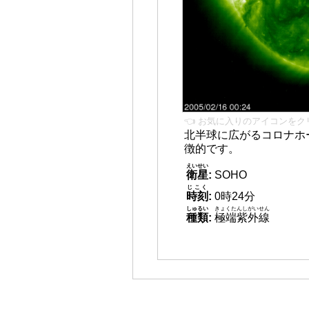
👈 お気に入りのアイコンをク
北半球に広がるコロナホー
徴的です。
えいせい
衛星
:
SOHO
じこく
時刻
:
0時24分
しゅるい
きょくたんしがいせん
種類
:
極端紫外線