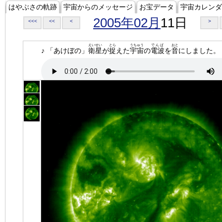
はやぶさの軌跡
宇宙からのメッセージ
お宝データ
宇宙カレンダ
2005年02月
11日
<<<
<<
<
>
えいせい
とら
うちゅう
でんぱ
おと
♪ 「あけぼの」
衛星
が
捉
えた
宇宙
の
電波
を
音
にしました。