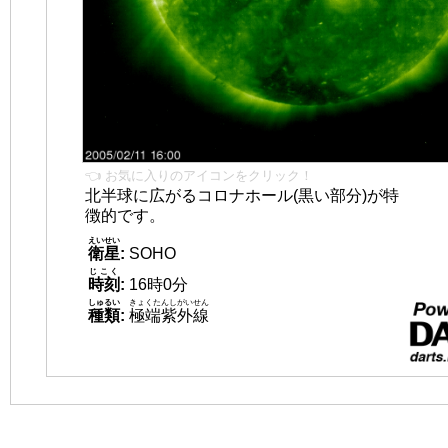
👈 お気に入りのアイコンをクリック！
北半球に広がるコロナホール(黒い部分)が特
徴的です。
えいせい
衛星
:
SOHO
じこく
時刻
:
16時0分
しゅるい
きょくたんしがいせん
種類
:
極端紫外線