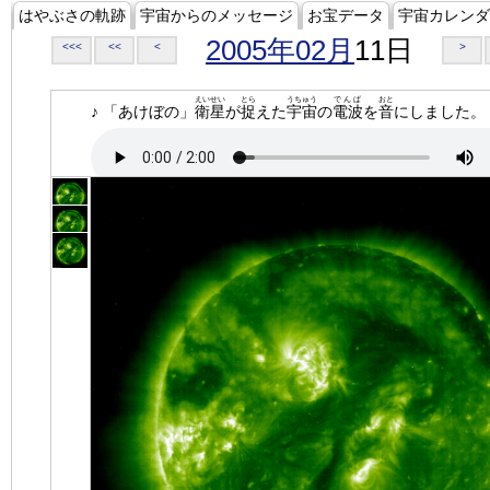
はやぶさの軌跡
宇宙からのメッセージ
お宝データ
宇宙カレンダ
2005年02月
11日
<<<
<<
<
>
えいせい
とら
うちゅう
でんぱ
おと
♪ 「あけぼの」
衛星
が
捉
えた
宇宙
の
電波
を
音
にしました。