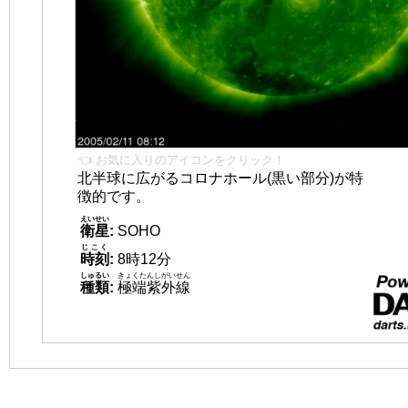
👈 お気に入りのアイコンをクリック！
北半球に広がるコロナホール(黒い部分)が特
徴的です。
えいせい
衛星
:
SOHO
じこく
時刻
:
8時12分
しゅるい
きょくたんしがいせん
種類
:
極端紫外線