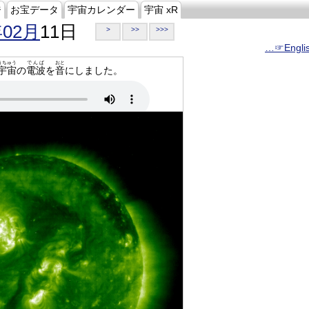
ジ
お宝データ
宇宙カレンダー
宇宙 xR
年02月
11日
>
>>
>>>
…☞Engli
うちゅう
でんぱ
おと
宇宙
の
電波
を
音
にしました。