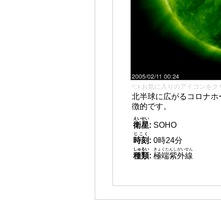
👈 お気に入りのアイコンをク
北半球に広がるコロナホー
徴的です。
えいせい
衛星
:
SOHO
じこく
時刻
:
0時24分
しゅるい
きょくたんしがいせん
種類
:
極端紫外線