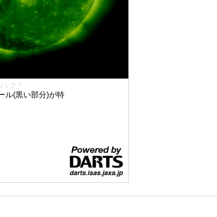
リック！
ル(黒い部分)が特