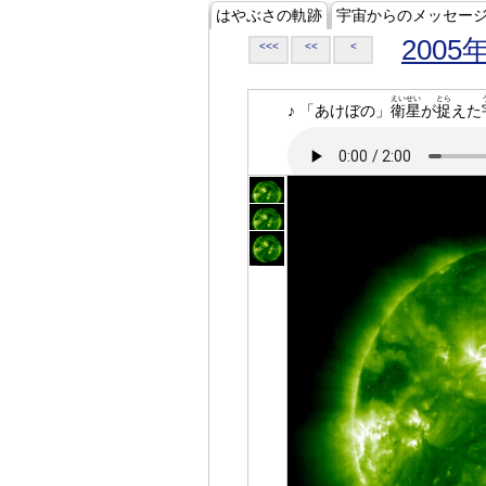
はやぶさの軌跡
宇宙からのメッセー
2005
<<<
<<
<
えいせい
とら
♪ 「あけぼの」
衛星
が
捉
えた