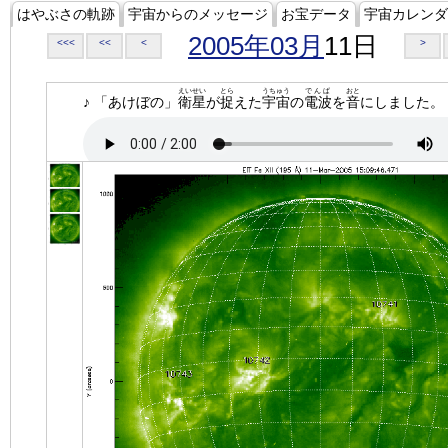
はやぶさの軌跡
宇宙からのメッセージ
お宝データ
宇宙カレンダ
2005年03月
11日
<<<
<<
<
>
えいせい
とら
うちゅう
でんぱ
おと
♪ 「あけぼの」
衛星
が
捉
えた
宇宙
の
電波
を
音
にしました。