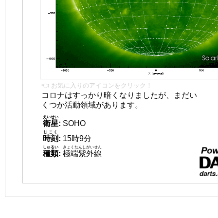
👈 お気に入りのアイコンをクリック！
コロナはすっかり暗くなりましたが、まだい
くつか活動領域があります。
えいせい
衛星
:
SOHO
じこく
時刻
:
15時9分
しゅるい
きょくたんしがいせん
種類
:
極端紫外線