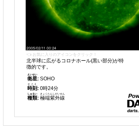
👈 お気に入りのアイコンをクリック！
北半球に広がるコロナホール(黒い部分)が特
徴的です。
えいせい
衛星
:
SOHO
じこく
時刻
:
0時24分
しゅるい
きょくたんしがいせん
種類
:
極端紫外線