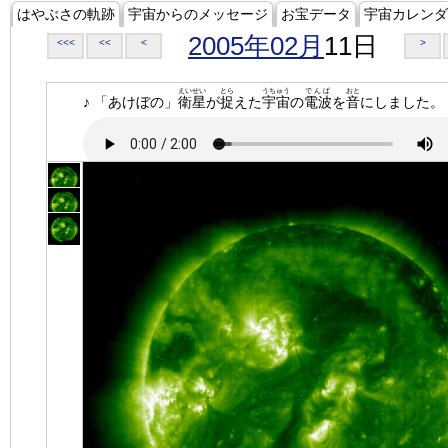
はやぶさの軌跡
宇宙からのメッセージ
お宝データ
宇宙カレンダ
2005年02月
11日
<<<
<<
<
>
えいせい
とら
うちゅう
でんぱ
おと
♪ 「あけぼの」
衛星
が
捉
えた
宇宙
の
電波
を
音
にしました。