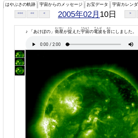
はやぶさの軌跡
宇宙からのメッセージ
お宝データ
宇宙カレンダ
2005年02月
10日
<<<
<<
<
>
えいせい
とら
うちゅう
でんぱ
おと
♪ 「あけぼの」
衛星
が
捉
えた
宇宙
の
電波
を
音
にしました。