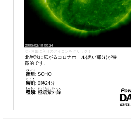
👈 お気に入りのアイコンをクリック！
北半球に広がるコロナホール(黒い部分)が特
徴的です。
えいせい
衛星
:
SOHO
じこく
時刻
:
0時24分
しゅるい
きょくたんしがいせん
種類
:
極端紫外線