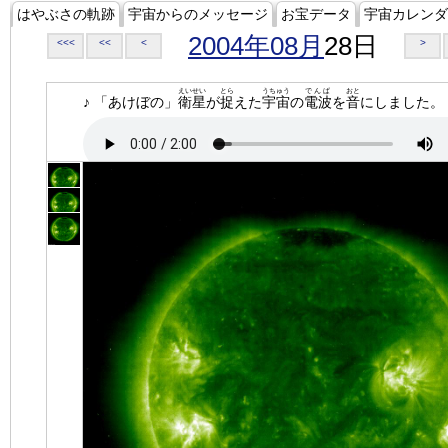
はやぶさの軌跡
宇宙からのメッセージ
お宝データ
宇宙カレンダ
2004年08月
28日
<<<
<<
<
>
えいせい
とら
うちゅう
でんぱ
おと
♪ 「あけぼの」
衛星
が
捉
えた
宇宙
の
電波
を
音
にしました。