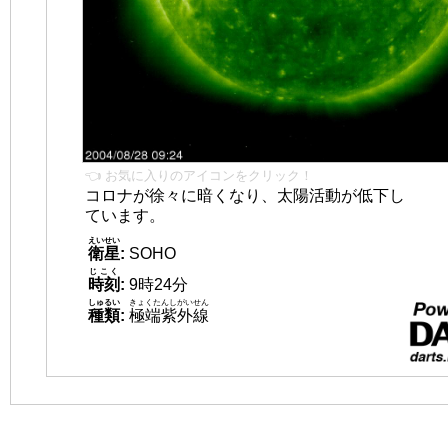
👈 お気に入りのアイコンをクリック！
コロナが徐々に暗くなり、太陽活動が低下し
ています。
えいせい
衛星
:
SOHO
じこく
時刻
:
9時24分
しゅるい
きょくたんしがいせん
種類
:
極端紫外線