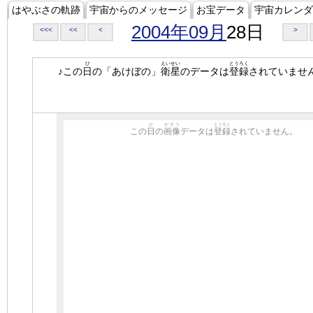
はやぶさの軌跡
宇宙からのメッセージ
お宝データ
宇宙カレンダ
2004年09月
28日
<<<
<<
<
>
ひ
えいせい
とうろく
♪この
日
の「あけぼの」
衛星
のデータは
登録
されていませ
ひ
がぞう
とうろく
この
日
の
画像
データは
登録
されていません。