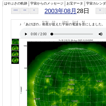
はやぶさの軌跡
宇宙からのメッセージ
お宝データ
宇宙カレンダ
2003年08月
28日
<<<
<<
<
>
えいせい
とら
うちゅう
でんぱ
おと
♪ 「あけぼの」
衛星
が
捉
えた
宇宙
の
電波
を
音
にしました。