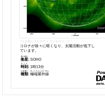
👈 お気に入りのアイコンをクリック！
コロナが徐々に暗くなり、太陽活動が低下し
ています。
えいせい
衛星
:
SOHO
じこく
時刻
:
1時13分
しゅるい
きょくたんしがいせん
種類
:
極端紫外線