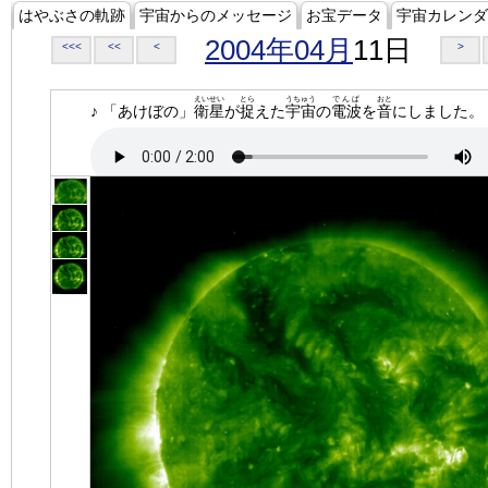
はやぶさの軌跡
宇宙からのメッセージ
お宝データ
宇宙カレンダ
2004年04月
11日
<<<
<<
<
>
えいせい
とら
うちゅう
でんぱ
おと
♪ 「あけぼの」
衛星
が
捉
えた
宇宙
の
電波
を
音
にしました。