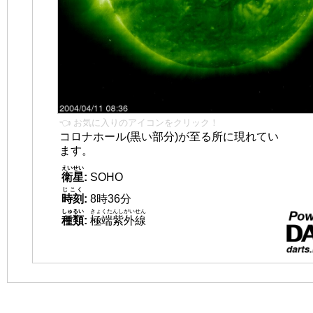
👈 お気に入りのアイコンをクリック！
コロナホール(黒い部分)が至る所に現れてい
ます。
えいせい
衛星
:
SOHO
じこく
時刻
:
8時36分
しゅるい
きょくたんしがいせん
種類
:
極端紫外線