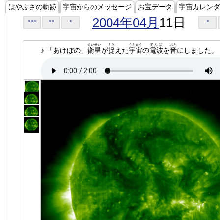
はやぶさの軌跡
宇宙からのメッセージ
お宝データ
宇宙カレンダ
2004年04月
11日
<<<
<<
<
>
えいせい
とら
うちゅう
でんぱ
おと
♪ 「あけぼの」
衛星
が
捉
えた
宇宙
の
電波
を
音
にしました。