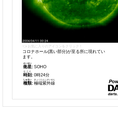
👈 お気に入りのアイコンをクリック！
コロナホール(黒い部分)が至る所に現れてい
ます。
えいせい
衛星
:
SOHO
じこく
時刻
:
0時24分
しゅるい
きょくたんしがいせん
種類
:
極端紫外線