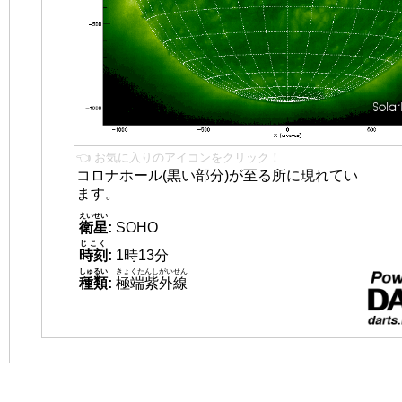
👈 お気に入りのアイコンをクリック！
コロナホール(黒い部分)が至る所に現れてい
ます。
えいせい
衛星
:
SOHO
じこく
時刻
:
1時13分
しゅるい
きょくたんしがいせん
種類
:
極端紫外線