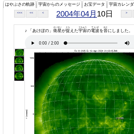
はやぶさの軌跡
宇宙からのメッセージ
お宝データ
宇宙カレンダ
2004年04月
10日
<<<
<<
<
>
えいせい
とら
うちゅう
でんぱ
おと
♪ 「あけぼの」
衛星
が
捉
えた
宇宙
の
電波
を
音
にしました。