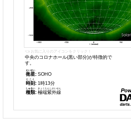
👈 お気に入りのアイコンをクリック！
中央のコロナホール(黒い部分)が特徴的で
す。
えいせい
衛星
:
SOHO
じこく
時刻
:
1時13分
しゅるい
きょくたんしがいせん
種類
:
極端紫外線