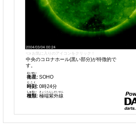
👈 お気に入りのアイコンをクリック！
中央のコロナホール(黒い部分)が特徴的で
す。
えいせい
衛星
:
SOHO
じこく
時刻
:
0時24分
しゅるい
きょくたんしがいせん
種類
:
極端紫外線