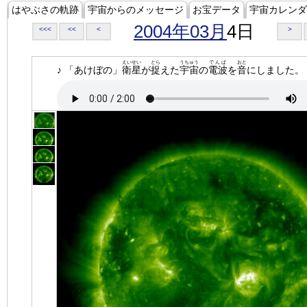
はやぶさの軌跡
宇宙からのメッセージ
お宝データ
宇宙カレンダ
2004年03月
4日
<<<
<<
<
>
えいせい
とら
うちゅう
でんぱ
おと
♪ 「あけぼの」
衛星
が
捉
えた
宇宙
の
電波
を
音
にしました。