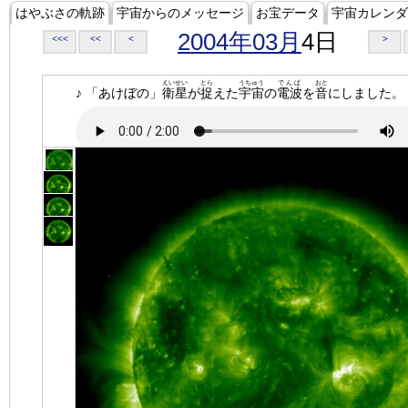
はやぶさの軌跡
宇宙からのメッセージ
お宝データ
宇宙カレンダ
2004年03月
4日
<<<
<<
<
>
えいせい
とら
うちゅう
でんぱ
おと
♪ 「あけぼの」
衛星
が
捉
えた
宇宙
の
電波
を
音
にしました。