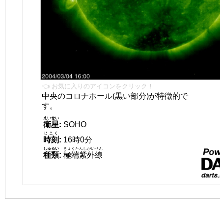
👈 お気に入りのアイコンをクリック！
中央のコロナホール(黒い部分)が特徴的で
す。
えいせい
衛星
:
SOHO
じこく
時刻
:
16時0分
しゅるい
きょくたんしがいせん
種類
:
極端紫外線