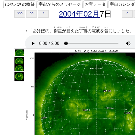
はやぶさの軌跡
宇宙からのメッセージ
お宝データ
宇宙カレンダ
2004年02月
7日
<<<
<<
<
>
えいせい
とら
うちゅう
でんぱ
おと
♪ 「あけぼの」
衛星
が
捉
えた
宇宙
の
電波
を
音
にしました。