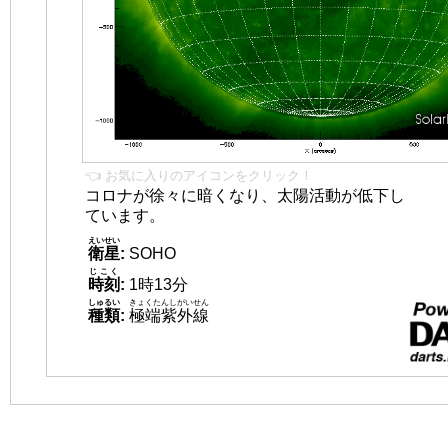
👈 お気に入りのアイコンをクリック！
コロナが徐々に暗くなり、太陽活動が低下し
ています。
えいせい
衛星
:
SOHO
じこく
時刻
:
1時13分
しゅるい
きょくたんしがいせん
種類
:
極端紫外線