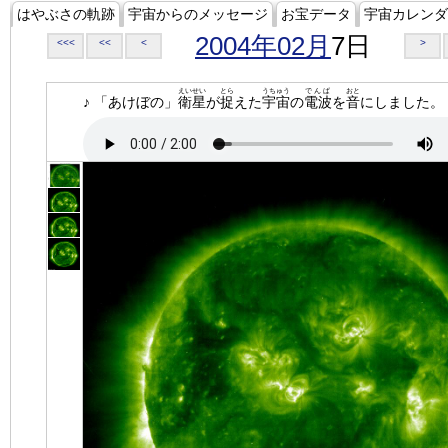
はやぶさの軌跡
宇宙からのメッセージ
お宝データ
宇宙カレンダ
2004年02月
7日
<<<
<<
<
>
えいせい
とら
うちゅう
でんぱ
おと
♪ 「あけぼの」
衛星
が
捉
えた
宇宙
の
電波
を
音
にしました。