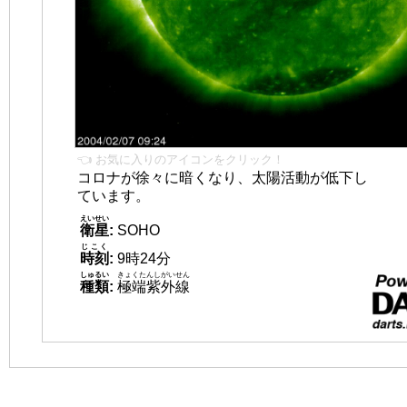
👈 お気に入りのアイコンをクリック！
コロナが徐々に暗くなり、太陽活動が低下し
ています。
えいせい
衛星
:
SOHO
じこく
時刻
:
9時24分
しゅるい
きょくたんしがいせん
種類
:
極端紫外線