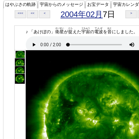
はやぶさの軌跡
宇宙からのメッセージ
お宝データ
宇宙カレンダ
2004年02月
7日
<<<
<<
<
>
えいせい
とら
うちゅう
でんぱ
おと
♪ 「あけぼの」
衛星
が
捉
えた
宇宙
の
電波
を
音
にしました。