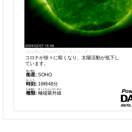
👈 お気に入りのアイコンをクリック！
コロナが徐々に暗くなり、太陽活動が低下し
ています。
えいせい
衛星
:
SOHO
じこく
時刻
:
16時48分
しゅるい
きょくたんしがいせん
種類
:
極端紫外線