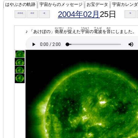
はやぶさの軌跡
宇宙からのメッセージ
お宝データ
宇宙カレンダ
2004年02月
25日
<<<
<<
<
>
えいせい
とら
うちゅう
でんぱ
おと
♪ 「あけぼの」
衛星
が
捉
えた
宇宙
の
電波
を
音
にしました。