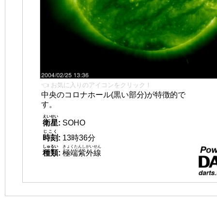
👈 お気に入りのアイコンをクリック！
中央のコロナホール(黒い部分)が特徴的で
す。
えいせい
衛星
:
SOHO
じこく
時刻
:
13時36分
しゅるい
きょくたんしがいせん
種類
:
極端紫外線