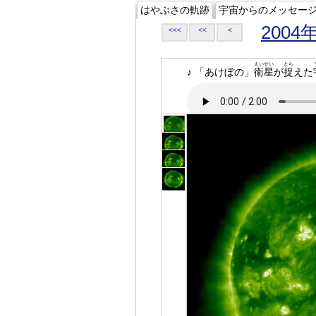
はやぶさの軌跡
宇宙からのメッセー
2004
<<<
<<
<
えいせい
とら
♪ 「あけぼの」
衛星
が
捉
えた