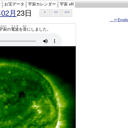
ジ
お宝データ
宇宙カレンダー
宇宙 xR
年02月
23日
>
>>
>>>
…☞Engli
うちゅう
でんぱ
おと
宇宙
の
電波
を
音
にしました。