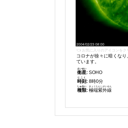
👈 お気に入りのアイコンをク
コロナが徐々に暗くなり
ています。
えいせい
衛星
:
SOHO
じこく
時刻
:
8時0分
しゅるい
きょくたんしがいせん
種類
:
極端紫外線