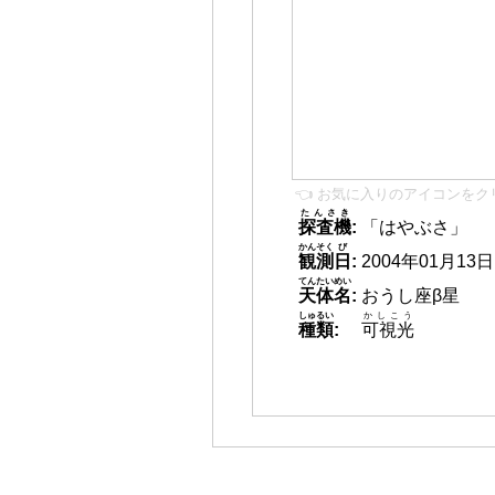
👈 お気に入りのアイコンをク
たんさき
探査機
:
「はやぶさ」
かんそく
び
観測
日
:
2004年01月13日 1
てんたいめい
天体名
:
おうし座β星
しゅるい
かしこう
種類
:
可視光