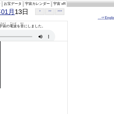
ジ
お宝データ
宇宙カレンダー
宇宙 xR
年01月
13日
>
>>
>>>
…☞Engli
うちゅう
でんぱ
おと
宇宙
の
電波
を
音
にしました。