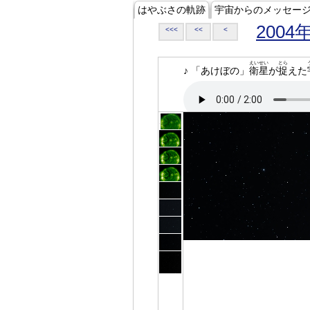
はやぶさの軌跡
宇宙からのメッセー
2004
<<<
<<
<
えいせい
とら
♪ 「あけぼの」
衛星
が
捉
えた