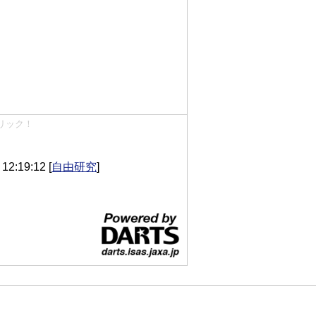
リック！
2:19:12
[
自由研究
]