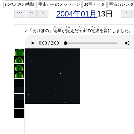
はやぶさの軌跡
宇宙からのメッセージ
お宝データ
宇宙カレンダ
2004年01月
13日
<<<
<<
<
>
えいせい
とら
うちゅう
でんぱ
おと
♪ 「あけぼの」
衛星
が
捉
えた
宇宙
の
電波
を
音
にしました。