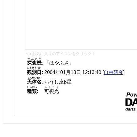
👈 お気に入りのアイコンをクリック！
たんさき
探査機
:
「はやぶさ」
かんそく
び
観測
日
:
2004年01月13日 12:13:40
[
自由研究
]
てんたいめい
天体名
:
おうし座β星
しゅるい
かしこう
種類
:
可視光