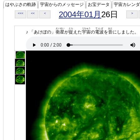
はやぶさの軌跡
宇宙からのメッセージ
お宝データ
宇宙カレンダ
2004年01月
26日
<<<
<<
<
>
えいせい
とら
うちゅう
でんぱ
おと
♪ 「あけぼの」
衛星
が
捉
えた
宇宙
の
電波
を
音
にしました。