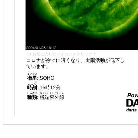
👈 お気に入りのアイコンをクリック！
コロナが徐々に暗くなり、太陽活動が低下し
ています。
えいせい
衛星
:
SOHO
じこく
時刻
:
16時12分
しゅるい
きょくたんしがいせん
種類
:
極端紫外線