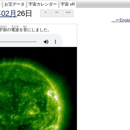
ジ
お宝データ
宇宙カレンダー
宇宙 xR
年02月
26日
>
>>
>>>
…☞Engli
うちゅう
でんぱ
おと
宇宙
の
電波
を
音
にしました。