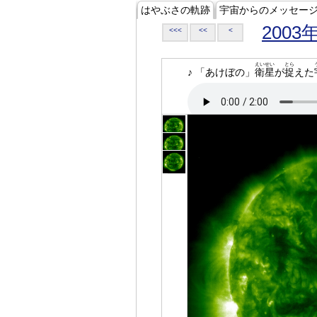
はやぶさの軌跡
宇宙からのメッセー
2003
<<<
<<
<
えいせい
とら
♪ 「あけぼの」
衛星
が
捉
えた