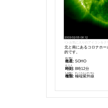
👈 お気に入りのアイコンをク
北と南にあるコロナホール
的です。
えいせい
衛星
:
SOHO
じこく
時刻
:
8時12分
しゅるい
きょくたんしがいせん
種類
:
極端紫外線