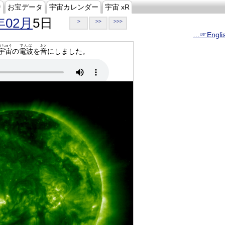
ジ
お宝データ
宇宙カレンダー
宇宙 xR
年02月
5日
>
>>
>>>
…☞Engli
うちゅう
でんぱ
おと
宇宙
の
電波
を
音
にしました。