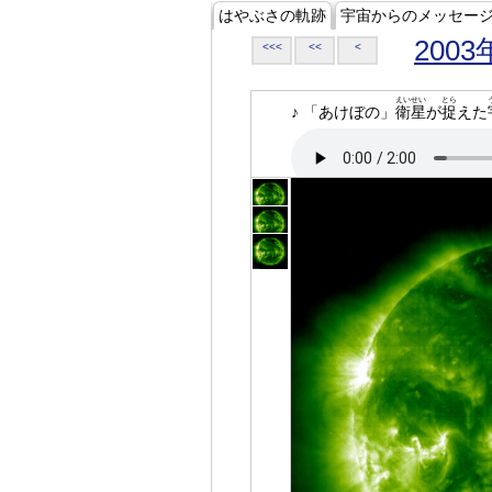
はやぶさの軌跡
宇宙からのメッセー
2003
<<<
<<
<
えいせい
とら
♪ 「あけぼの」
衛星
が
捉
えた