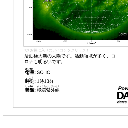
👈 お気に入りのアイコンをクリック！
活動極大期の太陽です。活動領域が多く、コ
ロナも明るいです。
えいせい
衛星
:
SOHO
じこく
時刻
:
1時13分
しゅるい
きょくたんしがいせん
種類
:
極端紫外線