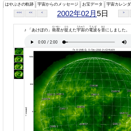
はやぶさの軌跡
宇宙からのメッセージ
お宝データ
宇宙カレンダ
2002年02月
5日
<<<
<<
<
>
えいせい
とら
うちゅう
でんぱ
おと
♪ 「あけぼの」
衛星
が
捉
えた
宇宙
の
電波
を
音
にしました。