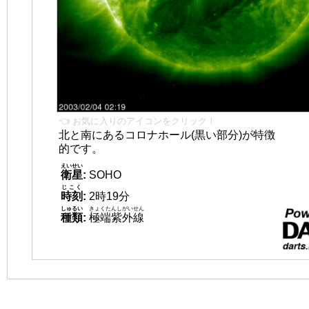
👈 お気に入りのアイコンをクリック！
北と南にあるコロナホール(黒い部分)が特徴
的です。
えいせい
衛星
:
SOHO
じこく
時刻
:
2時19分
しゅるい
きょくたんしがいせん
種類
:
極端紫外線