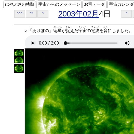
はやぶさの軌跡
宇宙からのメッセージ
お宝データ
宇宙カレンダ
2003年02月
4日
<<<
<<
<
>
えいせい
とら
うちゅう
でんぱ
おと
♪ 「あけぼの」
衛星
が
捉
えた
宇宙
の
電波
を
音
にしました。