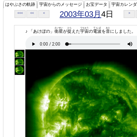
はやぶさの軌跡
宇宙からのメッセージ
お宝データ
宇宙カレンダ
2003年03月
4日
<<<
<<
<
>
えいせい
とら
うちゅう
でんぱ
おと
♪ 「あけぼの」
衛星
が
捉
えた
宇宙
の
電波
を
音
にしました。