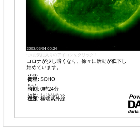
👈 お気に入りのアイコンをクリック！
コロナが少し暗くなり、徐々に活動が低下し
始めています。
えいせい
衛星
:
SOHO
じこく
時刻
:
0時24分
しゅるい
きょくたんしがいせん
種類
:
極端紫外線