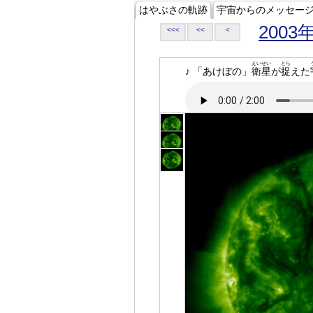
はやぶさの軌跡
宇宙からのメッセー
2003
<<<
<<
<
えいせい
とら
♪ 「あけぼの」
衛星
が
捉
えた