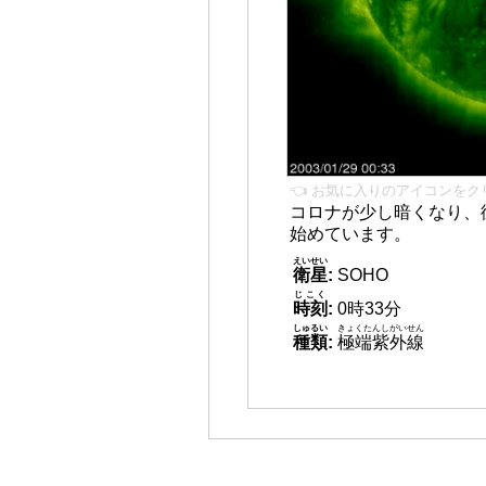
👈 お気に入りのアイコンをク
コロナが少し暗くなり、
始めています。
えいせい
衛星
:
SOHO
じこく
時刻
:
0時33分
しゅるい
きょくたんしがいせん
種類
:
極端紫外線