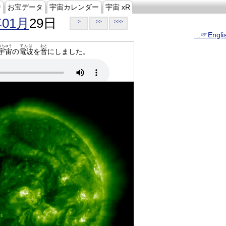
ジ
お宝データ
宇宙カレンダー
宇宙 xR
年01月
29日
>
>>
>>>
…☞Engli
うちゅう
でんぱ
おと
宇宙
の
電波
を
音
にしました。