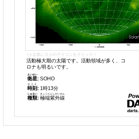
👈 お気に入りのアイコンをクリック！
活動極大期の太陽です。活動領域が多く、コ
ロナも明るいです。
えいせい
衛星
:
SOHO
じこく
時刻
:
1時13分
しゅるい
きょくたんしがいせん
種類
:
極端紫外線