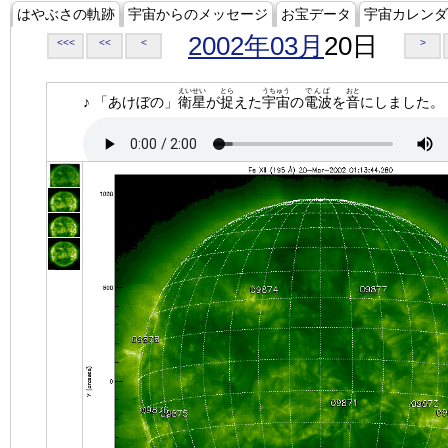
はやぶさの軌跡
宇宙からのメッセージ
お宝データ
宇宙カレンダ
2002年03月
20日
<<<
<<
<
>
えいせい
とら
うちゅう
でんぱ
おと
♪ 「あけぼの」
衛星
が
捉
えた
宇宙
の
電波
を
音
にしました。