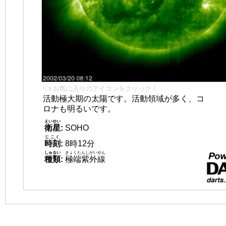
👈 お気に入りのアイコンをクリック！
活動極大期の太陽です。活動領域が多く、コ
ロナも明るいです。
えいせい
衛星
:
SOHO
じこく
時刻
:
8時12分
しゅるい
きょくたんしがいせん
種類
:
極端紫外線