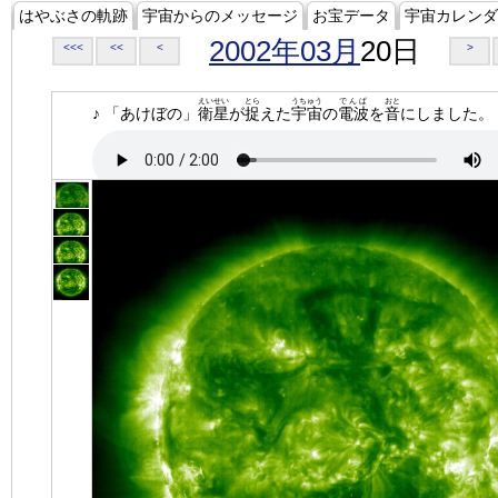
はやぶさの軌跡
宇宙からのメッセージ
お宝データ
宇宙カレンダ
2002年03月
20日
<<<
<<
<
>
えいせい
とら
うちゅう
でんぱ
おと
♪ 「あけぼの」
衛星
が
捉
えた
宇宙
の
電波
を
音
にしました。