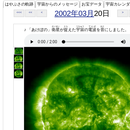
はやぶさの軌跡
宇宙からのメッセージ
お宝データ
宇宙カレンダ
2002年03月
20日
<<<
<<
<
>
えいせい
とら
うちゅう
でんぱ
おと
♪ 「あけぼの」
衛星
が
捉
えた
宇宙
の
電波
を
音
にしました。