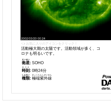
👈 お気に入りのアイコンをクリック！
活動極大期の太陽です。活動領域が多く、コ
ロナも明るいです。
えいせい
衛星
:
SOHO
じこく
時刻
:
0時24分
しゅるい
きょくたんしがいせん
種類
:
極端紫外線