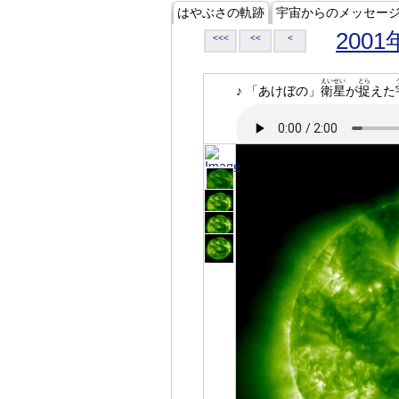
はやぶさの軌跡
宇宙からのメッセー
2001
<<<
<<
<
えいせい
とら
♪ 「あけぼの」
衛星
が
捉
えた