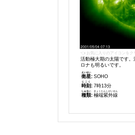
👈 お気に入りのアイコンをク
活動極大期の太陽です。
ロナも明るいです。
えいせい
衛星
:
SOHO
じこく
時刻
:
7時13分
しゅるい
きょくたんしがいせん
種類
:
極端紫外線