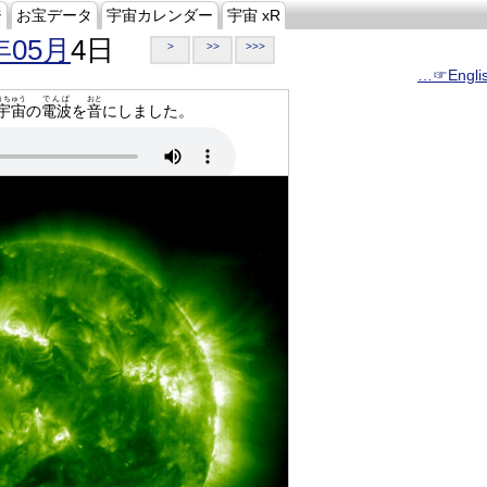
ジ
お宝データ
宇宙カレンダー
宇宙 xR
年05月
4日
>
>>
>>>
…☞Engli
うちゅう
でんぱ
おと
宇宙
の
電波
を
音
にしました。