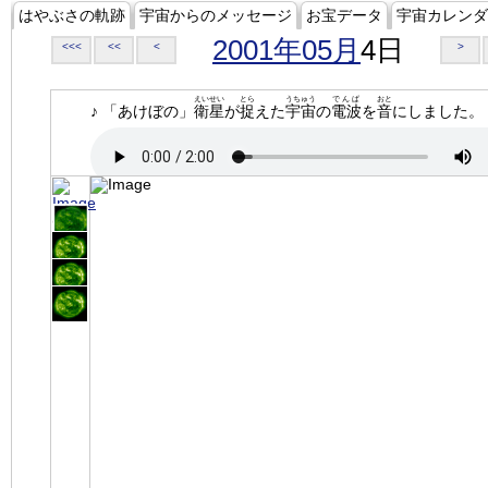
はやぶさの軌跡
宇宙からのメッセージ
お宝データ
宇宙カレンダ
2001年05月
4日
<<<
<<
<
>
えいせい
とら
うちゅう
でんぱ
おと
♪ 「あけぼの」
衛星
が
捉
えた
宇宙
の
電波
を
音
にしました。