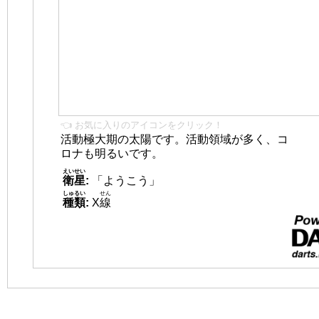
👈 お気に入りのアイコンをクリック！
活動極大期の太陽です。活動領域が多く、コ
ロナも明るいです。
えいせい
衛星
:
「ようこう」
しゅるい
せん
種類
:
X
線