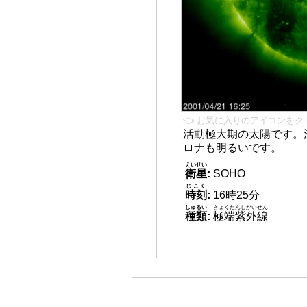
👈 お気に入りのアイコンをク
活動極大期の太陽です。
ロナも明るいです。
えいせい
衛星
:
SOHO
じこく
時刻
:
16時25分
しゅるい
きょくたんしがいせん
種類
:
極端紫外線