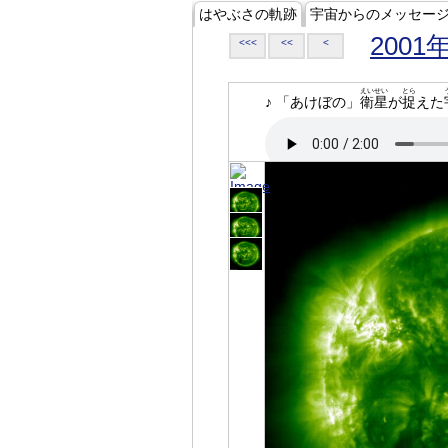
はやぶさの軌跡
宇宙からのメッセー
2001
<<<
<<
<
えいせい
とら
♪ 「あけぼの」
衛星
が
捉
えた