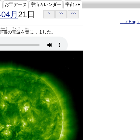
ジ
お宝データ
宇宙カレンダー
宇宙 xR
年04月
21日
>
>>
>>>
…☞Engli
うちゅう
でんぱ
おと
宇宙
の
電波
を
音
にしました。