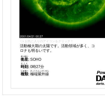
👈 お気に入りのアイコンをクリック！
活動極大期の太陽です。活動領域が多く、コ
ロナも明るいです。
えいせい
衛星
:
SOHO
じこく
時刻
:
0時27分
しゅるい
きょくたんしがいせん
種類
:
極端紫外線