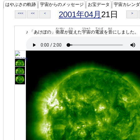
はやぶさの軌跡
宇宙からのメッセージ
お宝データ
宇宙カレンダ
2001年04月
21日
<<<
<<
<
>
えいせい
とら
うちゅう
でんぱ
おと
♪ 「あけぼの」
衛星
が
捉
えた
宇宙
の
電波
を
音
にしました。