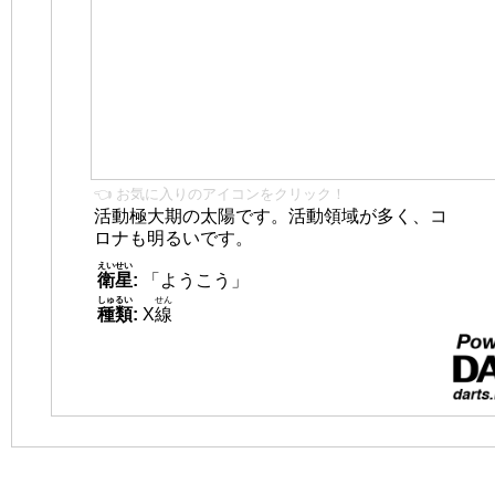
👈 お気に入りのアイコンをクリック！
活動極大期の太陽です。活動領域が多く、コ
ロナも明るいです。
えいせい
衛星
:
「ようこう」
しゅるい
せん
種類
:
X
線