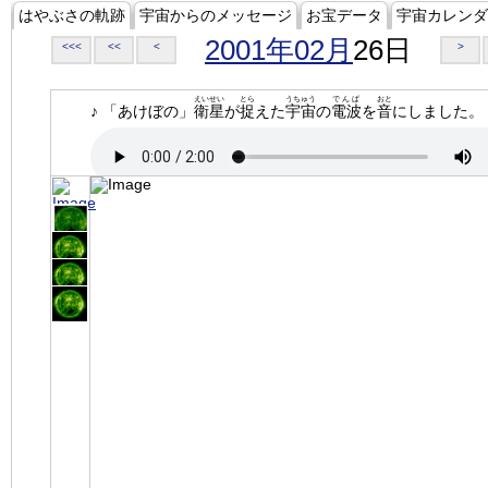
はやぶさの軌跡
宇宙からのメッセージ
お宝データ
宇宙カレンダ
2001年02月
26日
<<<
<<
<
>
えいせい
とら
うちゅう
でんぱ
おと
♪ 「あけぼの」
衛星
が
捉
えた
宇宙
の
電波
を
音
にしました。