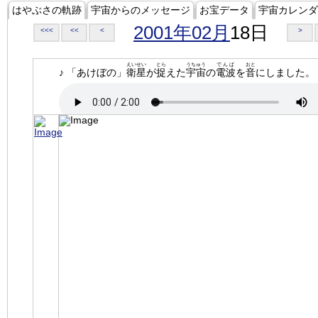
はやぶさの軌跡
宇宙からのメッセージ
お宝データ
宇宙カレンダ
2001年02月
18日
<<<
<<
<
>
えいせい
とら
うちゅう
でんぱ
おと
♪ 「あけぼの」
衛星
が
捉
えた
宇宙
の
電波
を
音
にしました。