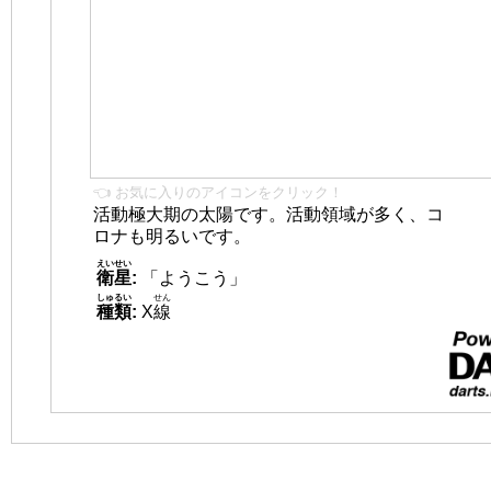
👈 お気に入りのアイコンをクリック！
活動極大期の太陽です。活動領域が多く、コ
ロナも明るいです。
えいせい
衛星
:
「ようこう」
しゅるい
せん
種類
:
X
線