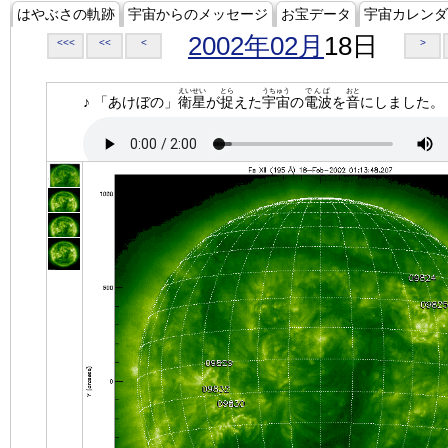
はやぶさの軌跡
宇宙からのメッセージ
お宝データ
宇宙カレンダ
2002年02月
18日
<<<
<<
<
>
えいせい
とら
うちゅう
でんぱ
おと
♪ 「あけぼの」
衛星
が
捉
えた
宇宙
の
電波
を
音
にしました。