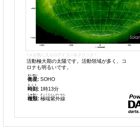
👈 お気に入りのアイコンをクリック！
活動極大期の太陽です。活動領域が多く、コ
ロナも明るいです。
えいせい
衛星
:
SOHO
じこく
時刻
:
1時13分
しゅるい
きょくたんしがいせん
種類
:
極端紫外線