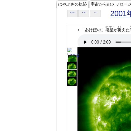
はやぶさの軌跡
宇宙からのメッセー
2001
<<<
<<
<
えいせい
とら
♪ 「あけぼの」
衛星
が
捉
えた