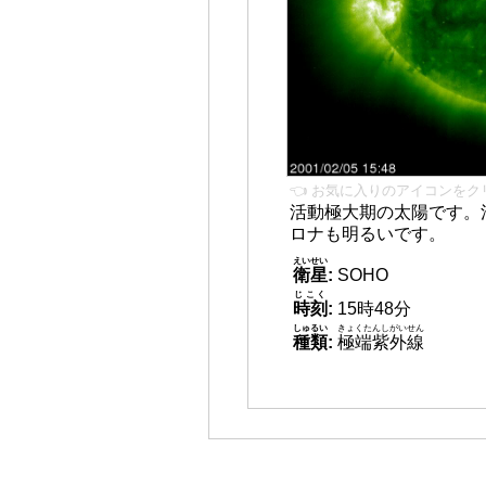
👈 お気に入りのアイコンをク
活動極大期の太陽です。
ロナも明るいです。
えいせい
衛星
:
SOHO
じこく
時刻
:
15時48分
しゅるい
きょくたんしがいせん
種類
:
極端紫外線