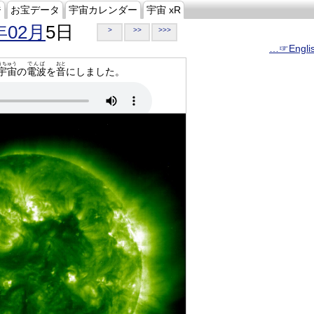
ジ
お宝データ
宇宙カレンダー
宇宙 xR
年02月
5日
>
>>
>>>
…☞Engli
うちゅう
でんぱ
おと
宇宙
の
電波
を
音
にしました。